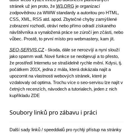
stránek už jen proto, že
W3.ORG
je organizací
zodpovědnou za WWW standardy a autoritou pro HTML,
CSS, XML, RSS atd. apod. Zbytečné chyby zamýšlené
zobrazení rozhodí, otráví nebo přímo odradí získaného
návštěvníka a vynaložená práce se zúročí jen zčásti, nebo
vůbec. Prostě, to první místo pro webmastery, kam jít.
SEO-SERVIS.CZ
- škoda, dále se nerozvíjí a nyní slouží
jako spamm wall. Nové funkce se neobjevují a to přesto,
že prostředí Internetu se strašidelně rychle mění. Kdysi, tj.
počátkem 201X, jedna z mála, která dokázala najít a
upozornit na vlastnosti webových stránek, které je
vzdalovaly od optima. Trochu více o seo-servisu lze najít v
četných recenzích, návodech a tutorialech, jeden z nich
kupříkladu ZDE
Soubory linků pro zábavu i práci
Další sady linků / speeddialů pro rychlý přístup na stránky