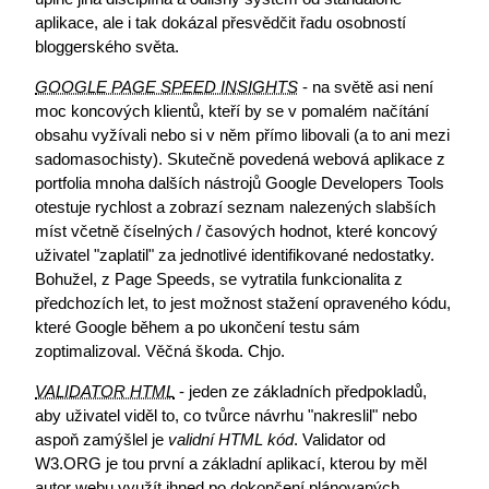
aplikace, ale i tak dokázal přesvědčit řadu osobností
bloggerského světa.
GOOGLE PAGE SPEED INSIGHTS
- na světě asi není
moc koncových klientů, kteří by se v pomalém načítání
obsahu vyžívali nebo si v něm přímo libovali (a to ani mezi
sadomasochisty). Skutečně povedená webová aplikace z
portfolia mnoha dalších nástrojů Google Developers Tools
otestuje rychlost a zobrazí seznam nalezených slabších
míst včetně číselných / časových hodnot, které koncový
uživatel "zaplatil" za jednotlivé identifikované nedostatky.
Bohužel, z Page Speeds, se vytratila funkcionalita z
předchozích let, to jest možnost stažení opraveného kódu,
které Google během a po ukončení testu sám
zoptimalizoval. Věčná škoda. Chjo.
VALIDATOR HTML
- jeden ze základních předpokladů,
aby uživatel viděl to, co tvůrce návrhu "nakreslil" nebo
aspoň zamýšlel je
validní HTML kód
. Validator od
W3.ORG je tou první a základní aplikací, kterou by měl
autor webu využít ihned po dokončení plánovaných