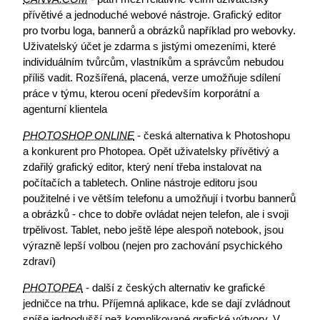
přívětivé a jednoduché webové nástroje. Grafický editor
pro tvorbu loga, bannerů a obrázků například pro webovky.
Uživatelský účet je zdarma s jistými omezeními, které
individuálním tvůrcům, vlastníkům a správcům nebudou
příliš vadit. Rozšířená, placená, verze umožňuje sdílení
práce v týmu, kterou ocení především korporátní a
agenturní klientela
PHOTOSHOP ONLINE
- česká alternativa k Photoshopu
a konkurent pro Photopea. Opět uživatelsky přívětivý a
zdařilý grafický editor, který není třeba instalovat na
počítačích a tabletech. Online nástroje editoru jsou
použitelné i ve větším telefonu a umožňují i tvorbu bannerů
a obrázků - chce to dobře ovládat nejen telefon, ale i svoji
trpělivost. Tablet, nebo ještě lépe alespoň notebook, jsou
výrazně lepší volbou (nejen pro zachování psychického
zdraví)
PHOTOPEA
- další z českých alternativ ke grafické
jedničce na trhu. Příjemná aplikace, kde se dají zvládnout
spíše jednodušší než komplikované grafické výtvory. V