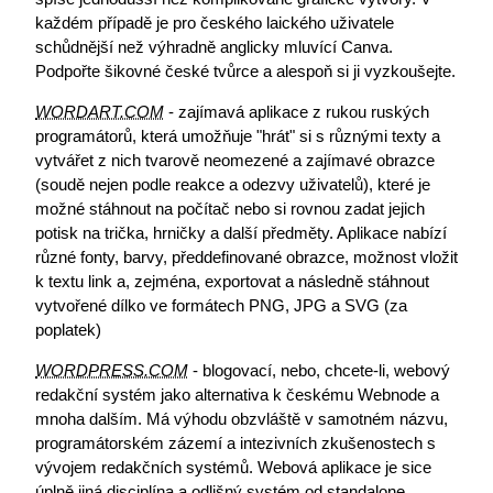
každém případě je pro českého laického uživatele
schůdnější než výhradně anglicky mluvící Canva.
Podpořte šikovné české tvůrce a alespoň si ji vyzkoušejte.
WORDART.COM
- zajímavá aplikace z rukou ruských
programátorů, která umožňuje "hrát" si s různými texty a
vytvářet z nich tvarově neomezené a zajímavé obrazce
(soudě nejen podle reakce a odezvy uživatelů), které je
možné stáhnout na počítač nebo si rovnou zadat jejich
potisk na trička, hrničky a další předměty. Aplikace nabízí
různé fonty, barvy, předdefinované obrazce, možnost vložit
k textu link a, zejména, exportovat a následně stáhnout
vytvořené dílko ve formátech PNG, JPG a SVG (za
poplatek)
WORDPRESS.COM
- blogovací, nebo, chcete-li, webový
redakční systém jako alternativa k českému Webnode a
mnoha dalším. Má výhodu obzvláště v samotném názvu,
programátorském zázemí a intezivních zkušenostech s
vývojem redakčních systémů. Webová aplikace je sice
úplně jiná disciplína a odlišný systém od standalone